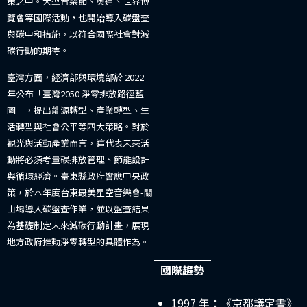
策之中。大型音樂節、奧運、世界博
覽會等國際活動，也開始導入碳盤查
與碳中和措施，以符合國際社會對減
碳行動的期待。
臺灣方面，經濟部與環境部於 2022
年公布「臺灣2050 淨零排放路徑藍
圖」，提出能源轉型、產業轉型、生
活轉型與社會公平等四大策略。對於
觀光與活動產業而言，這代表未來活
動將必須考量碳排放管理、節能設計
與循環經濟。臺東縣政府響應中央政
策，於本年度台東最美星空音樂會-關
山場導入碳盤查作業，並以盤查結果
為基礎制定未來減碳行動計畫，展現
地方政府推動淨零轉型的具體作為。
國際趨勢
1997 年：《京都議定書》