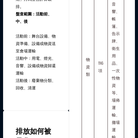
音
排。
響、
盤查範圍：活動前、
帳
中、後
篷、
告示
活動前：舞台設備、物
牌、
資準備、設備或物資送
衛生
至會場運輸
用
活動中：用電、燈光、
物
116
品、
音響、設備或物資歸還
資
項
一次
運輸
類
性物
活動後：廢棄物分類、
資
回收、清運
等、
場佈
運
輸、
撤場
排放如何被
運
輸、