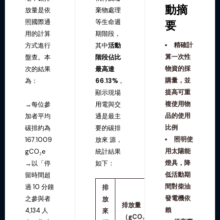
動摘
放量是依
棄物處理
照國際通
等生命週
要
用的計算
期階段，
精確計
方式進行
其中
活動
算一次性
盤查。本
階段佔比
物資的採
次的結果
最高達
購量，並
為：
66.13%
，
提高可重
顯示現場
複使用物
→每位參
用電與交
品的使用
加者平均
通是最主
比例
碳排約為
要的碳排
照明使
167.1009
放來 源，
用太陽能
gCO₂e
統計結果
燈具，降
→以「停
如下：
低活動期
留時間超
間對柴油
過 10 分鐘
排
發電機依
之參與者
放
排放量
賴
4,134 人
來
（gCO₂e/
占比