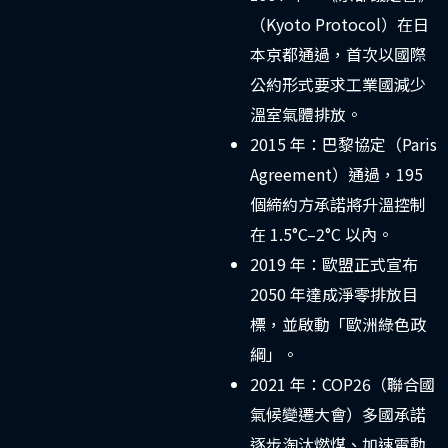
（Kyoto Protocol）在日
本京都通過，首次以國際
公約形式要求工業國減少
溫室氣體排放。
2015 年：巴黎協定（Paris
Agreement）通過，195
個締約方承諾將升溫控制
在 1.5°C–2°C 以內。
2019 年：歐盟正式宣布
2050 年達成淨零排放目
標，並啟動「歐洲綠色政
綱」。
2021 年：COP26（聯合國
氣候變遷大會）多國承諾
逐步淘汰燃煤、加速電動