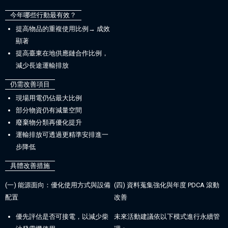
今年哪些行動最有效？
提高物品的重複使用比例→ 成效
顯著
提高臺東在地供應鏈合作比例，
減少長途運輸排放
仍需改善項目
現場用電仍佔最大比例
部分物資仍有減量空間
廢棄物分類再優化提升
運輸排放可透過更精準安排進一
步降低
具體改善措施
(一) 能源面向：優化使用方式與設備
(四) 資料蒐集強化與年度 PDCA 滾動
配置
改善
優先評估是否可接電，以減少柴
未來活動建議依以下模式進行永續管