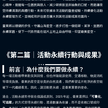
心精神，提醒每一位居民與旅人，減少碳排放並非抽象的口號，而是讓夜
空持續清澈的具體行動。未來可依據本次活動的盤查經驗，持續優化活動
永續管理方式，並視成效評估是否擴大到其他活動或其他面向。
臺東將以穩健的步伐，守護山海星空，逐步打造一個低碳、潔淨、宜居的
永續家園，使下一代依然能在這片土地上自由呼吸，仰望最美星空。
《第二篇｜活動永續行動與成果》
前言｜為什麼我們要做永續？
每一場活動都帶來歡笑與回憶，但也伴隨能源使用、交通移動、物資消耗
等環境負擔。臺東的星空是珍貴的自然資產，我們希望這片乾淨的夜空能
被下一代繼續看見。因此，讓活動更永續，是臺東重要的使命。
過去，活動永續常停留在倡議或原則。2025 年起，臺東選擇以
「可量化、
可追蹤」
的方式管理永續行動，透過數據為依據，而不是依賴口號或印