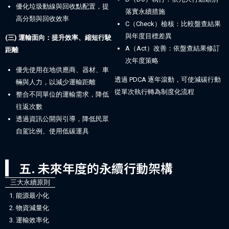
優化垃圾動線與回收點配置，提
落實永續措施
高分類與回收效率
C（Check）檢核：比較盤查結果
與年度目標差異
(三) 運輸面向：提升效率、縮短行駛
A（Act）改善：依盤查結果修訂
距離
次年度策略
優先使用在地供應商、器材、車
透過 PDCA 逐年滾動，可使減碳行動
輛與人力，以減少運輸距離
從單次執行轉為制度化流程
整合不同單位的運輸需求，降低
往返次數
透過資訊公開與引導，降低民眾
自駕比例、使用低碳運具
五. 未來年度的永續行動架構
三大永續原則
能源最小化
物資減量化
運輸效率化