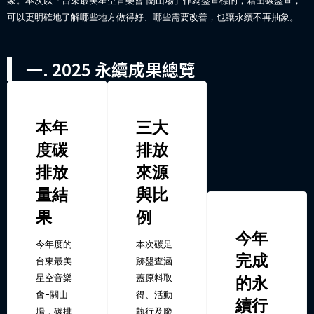
象。本次以「台東最美星空音樂會-關山場」作為盤查標的，藉由碳盤查，
可以更明確地了解哪些地方做得好、哪些需要改善，也讓永續不再抽象。
一. 2025 永續成果總覽
本年
三大
度碳
排放
排放
來源
量結
與比
果
例
今年
今年度的
本次碳足
完成
台東最美
跡盤查涵
星空音樂
蓋原料取
的永
會-關山
得、活動
續行
場，碳排
執行及廢