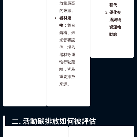
放量最高
替代
的來源。
優化交
器材運
通與物
輸：
舞台
資運輸
鋼構、燈
動線
光音響設
備、場佈
器材等運
輸行駛距
離，皆為
重要排放
來源。
二. 活動碳排放如何被評估