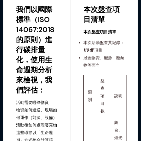
我們以國際
本次盤查項
標準（ISO
目清單
14067:2018
本次盤查項目清單
的原則）進
本次活動盤查共紀錄：
行碳排量
119個
項目
涵蓋物資、能源、廢棄
化，使用生
物等面向
命週期分析
來檢視，我
盤
們評估：
查
類
項
說明
別
活動需要哪些物資
目
物資如何運送、現場如
數
何運作（能源、設備）
舞
活動後如何處理廢棄物
台、
這些環節以「生命週
燈光
期」方式整合計算碳