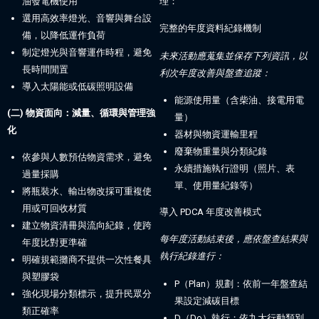
油發電機使用
理：
選用高效率燈光、音響與舞台設
完整的年度資料紀錄機制
備，以降低運作負荷
制定燈光與音響運作時程，避免
未來活動應蒐集並保存下列資訊，以
長時間閒置
利次年度改善與盤查追蹤：
導入太陽能或低碳照明設備
能源使用量（含柴油、接電用電
(二) 物資面向：減量、循環與管理強
量）
化
器材與物資運輸里程
廢棄物重量與分類紀錄
依參與人數預估物資需求，避免
永續措施執行證明（照片、表
過量採購
單、使用量紀錄等）
將瓶裝水、輸出物改採可重複使
用或可回收材質
導入 PDCA 年度改善模式
建立物資清冊與流向紀錄，使跨
每年度活動結束後，應依盤查結果與
年度比對更準確
執行紀錄進行：
明確規範攤商不提供一次性餐具
與塑膠袋
P（Plan）規劃：依前一年盤查結
強化現場分類標示，提升民眾分
果設定減碳目標
類正確率
D（Do）執行：依九大行動類別