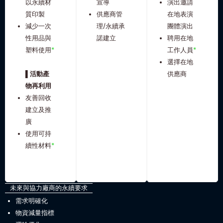
以永續材
宣導
演出邀請
質印製
供應商管
在地表演
減少一次
理/永續承
團體演出
性用品與
諾建立
聘用在地
塑料使用
*
工作人員
*
選擇在地
▌活動產
供應商
物再利用
友善回收
建立及推
廣
使用可持
續性材料
*
未來與協力廠商的永續要求
需求明確化
物資減量指標