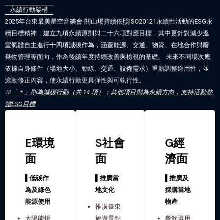
永續行動架構
2025年台東最美星空音樂會-關山場持續依照ISO20121永續性活動的ESG永
續目標精神，建立九項永續原則與二十六項對應目標，其中更針對減少溫
室氣體自主進行十四項減碳作為，涵蓋能源、交通、物資、在地合作與廢
棄物管理等面向，作為後續年度持續改善與檢視的基礎。 未來不同場次應
依據自身條件（場地大小、動線、交通、設備需求）重新調整適用性，並
滾動修正內容，使永續行動更具彈性與可執行性。
※「＊」則為減碳行動（共 14 項）；其他項目則為永續方向，支持活動整
體ESG目標
E環境
S社會
G經
面
面
濟面
▌低碳作
▌推廣當
▌推廣及
為及綠色
地文化
採購當地
能源使用
物產
推廣臺東
太陽能燈
旅遊景點
餐飲選用