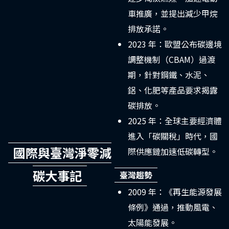
車推廣，並提出減少甲烷
排放承諾。
2023 年：歐盟公布碳邊境
調整機制（CBAM）過渡
期，針對鋼鐵、水泥、
鋁、化肥等產品要求揭露
碳排放。
2025 年：全球主要經濟體
進入「碳關稅」時代，國
國際與臺灣淨零減
際供應鏈加速低碳轉型。
碳大事記
臺灣趨勢
2009 年：《再生能源發展
條例》通過，推動風電、
太陽能發展。