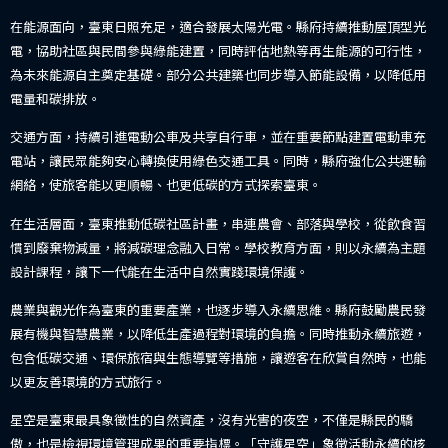
在能源面向，臺東日照充足，適合發展太陽光電。縣府持續推動屋頂型光
電，協助社區與民間參與綠能建置，同時評估地熱等再生能源的可行性，
為未來能源自主奠定基礎。部分公共建築也同步導入節能設備，以降低用
電量和碳排放。
交通方面，持續引進電動公車及共享自行車，並在重要節點建置電動車充
電站，讓民眾能夠安心轉換使用綠色交通工具。同時，縣府強化公共運輸
網絡，使旅客能以更順暢、也更低碳的方式探索臺東。
在生活層面，臺東推動低碳社區計畫，串連農會、部落與學校，從飲食習
慣到廢棄物減量，將減碳理念融入日常。學校教育方面，則以永續為主題
設計課程，讓下一代能在生活中自然實踐環境保護。
農業與觀光作為臺東的重要產業，也逐步導入永續思維。縣府鼓勵農民發
展有機與智慧農業，以降低生產過程對環境的負擔。同時推動永續旅遊，
包含低碳交通、環保旅宿與生態導覽等措施，讓遊客在欣賞自然時，也能
以更友善環境的方式旅行。
星空是臺東最具象徵性的自然資產，沒有光害的夜空，不僅是縣民的驕
傲，也是檢視環境管理成果的重要指標。「守護星空」象徵活動永續的核