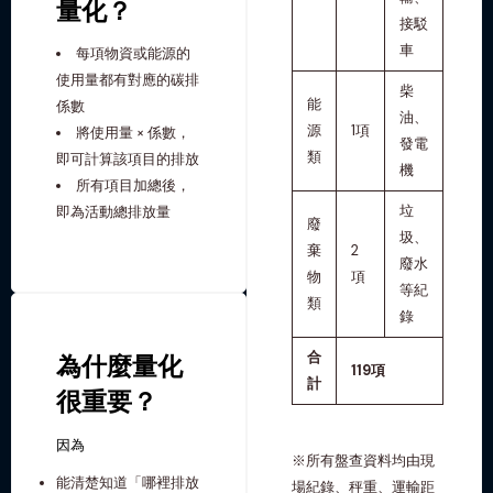
量化？
接駁
車
每項物資或能源的
使用量都有對應的碳排
柴
能
係數
油、
源
1項
將使用量 × 係數，
發電
類
即可計算該項目的排放
機
所有項目加總後，
垃
即為活動總排放量
廢
圾、
棄
2
廢水
物
項
等紀
類
錄
合
為什麼量化
119項
計
很重要？
因為
※所有盤查資料均由現
能清楚知道「哪裡排放
場紀錄、秤重、運輸距