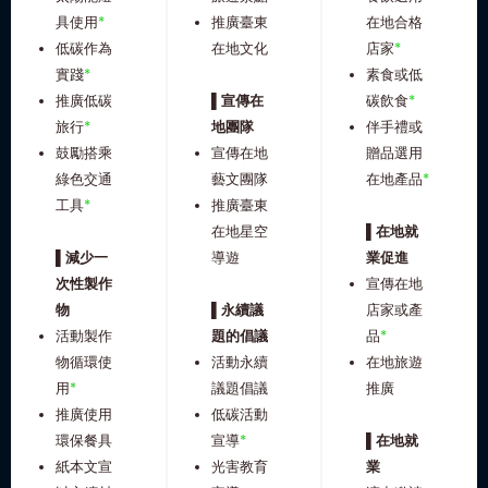
具使用
*
推廣臺東
在地合格
低碳作為
在地文化
店家
*
實踐
*
素食或低
推廣低碳
▌宣傳在
碳飲食
*
旅行
*
地團隊
伴手禮或
鼓勵搭乘
宣傳在地
贈品選用
綠色交通
藝文團隊
在地產品
*
工具
*
推廣臺東
在地星空
▌在地就
▌減少一
導遊
業促進
次性製作
宣傳在地
物
▌永續議
店家或產
活動製作
題的倡議
品
*
物循環使
活動永續
在地旅遊
用
*
議題倡議
推廣
推廣使用
低碳活動
環保餐具
宣導
*
▌在地就
紙本文宣
光害教育
業