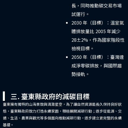
長，同時推動碳交易市場
試運行。
2030 年（目標）：溫室氣
體排放量比 2005 年減少
28±2%，作為國家階段性
檢視目標。
2050 年（目標）：臺灣達
成淨零碳排放，與國際趨
勢接軌。
三. 臺東縣政府的減碳目標
臺東擁有獨特的山海景致與清澈星空，為了讓自然資源能長久保持良好狀
態，臺東縣政府致力打造永續家園，積極展開減碳行動；逐步從能源、交
通、生活、農業與觀光等多個面向推動減碳行動，逐步建立更完整的永續
基礎。