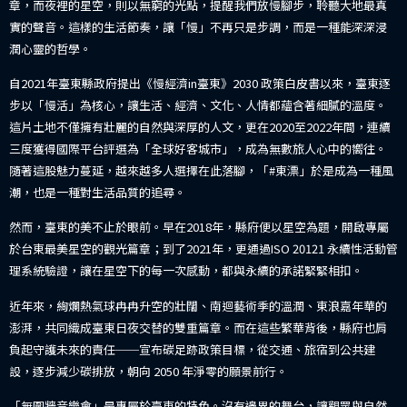
章，而夜裡的星空，則以無窮的光點，提醒我們放慢腳步，聆聽大地最真
實的聲音。這樣的生活節奏，讓「慢」不再只是步調，而是一種能深深浸
潤心靈的哲學。
自2021年臺東縣政府提出《慢經濟in臺東》2030 政策白皮書以來，臺東逐
步以「慢活」為核心，讓生活、經濟、文化、人情都蘊含著細膩的溫度。
這片土地不僅擁有壯麗的自然與深厚的人文，更在2020至2022年間，連續
三度獲得國際平台評選為「全球好客城市」，成為無數旅人心中的嚮往。
隨著這股魅力蔓延，越來越多人選擇在此落腳，「#東漂」於是成為一種風
潮，也是一種對生活品質的追尋。
然而，臺東的美不止於眼前。早在2018年，縣府便以星空為題，開啟專屬
於台東最美星空的觀光篇章；到了2021年，更通過ISO 20121 永續性活動管
理系統驗證，讓在星空下的每一次感動，都與永續的承諾緊緊相扣。
近年來，絢爛熱氣球冉冉升空的壯闊、南迴藝術季的溫潤、東浪嘉年華的
澎湃，共同織成臺東日夜交替的雙重篇章。而在這些繁華背後，縣府也肩
負起守護未來的責任──宣布碳足跡政策目標，從交通、旅宿到公共建
設，逐步減少碳排放，朝向 2050 年淨零的願景前行。
「無圍牆音樂會」是專屬於臺東的特色。沒有邊界的舞台，讓觀眾與自然