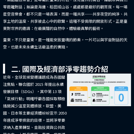
零距離對話；無論是海邊、稻田或山谷，處處都是最好的觀眾席。每一場
星空音樂會，都不只是一場表演，而是一種共享──共享夜空的純淨、共
享土地的溫度、共享彼此心中的歌聲。這種不受侷限的開放形式，正是臺
東對世界的邀請：在最廣闊的自然中，體驗最真摯的藝術。
臺東，不只是臺東，是一種能安放靈魂的節奏，一片可以與宇宙對話的天
空，也是未來永續生活最溫柔的實踐。
二. 國際及經濟部淨零趨勢介紹
近年，全球氣候變遷議題成為各國關
注焦點，聯合國於 2015 年提出永續
發展目標（SDGs），其中第 13 項
「氣候行動」明確呼籲各國採取積極
措施減少溫室氣體排放。歐盟、美
國、日本等主要經濟體紛紛宣示 2050
年達成淨零排放的目標，並將淨零要
求納入產業轉型、金融投資與公共政