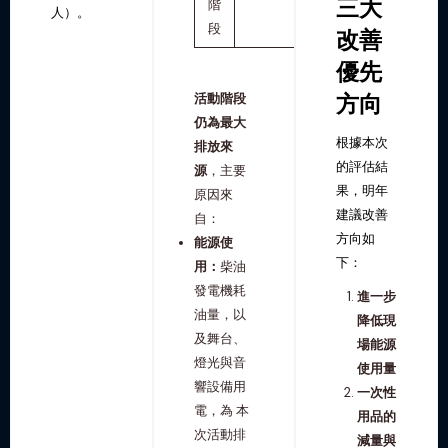
三大
階
人）。
段
改善
優先
方向
活動階段
仍為最大
根據本次
排放來
的評估結
源
，主要
果，明年
原因來
建議改善
自：
方向如
能源使
下：
用：
柴油
發電機耗
進一步
油量，以
降低現
及舞台、
場能源
燈光與音
使用量
響設備用
一次性
電，為 本
用品的
次活動排
減量與