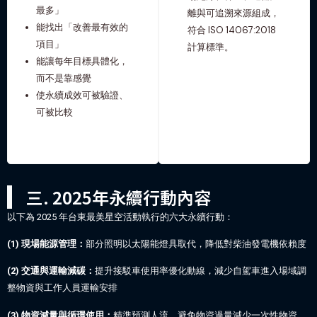
最多」
離與可追溯來源組成，
能找出「改善最有效的
符合 ISO 14067:2018
項目」
計算標準。
能讓每年目標具體化，
而不是靠感覺
使永續成效可被驗證、
可被比較
三. 2025年永續行動內容
以下為 2025 年台東最美星空活動執行的六大永續行動：
(1) 現場能源管理：
部分照明以太陽能燈具取代，降低對柴油發電機依賴度
(2) 交通與運輸減碳：
提升接駁車使用率優化動線，減少自駕車進入場域調
整物資與工作人員運輸安排
(3) 物資減量與循環使用：
精準預測人流，避免物資過量減少一次性物資，