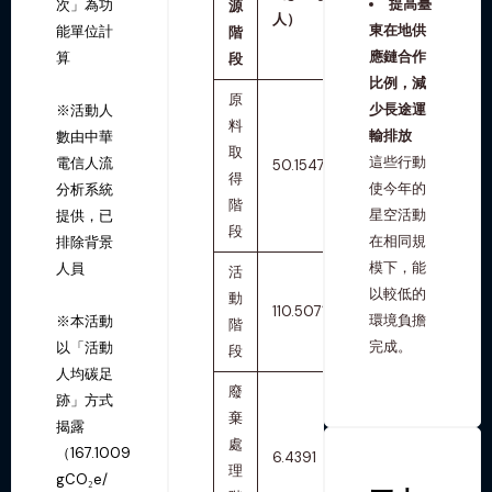
提高臺
次」為功
源
人）
東在地供
能單位計
階
應鏈合作
算
段
比例，減
原
少長途運
※活動人
料
輸排放
數由中華
取
這些行動
電信人流
50.1547
30.01%
得
使今年的
分析系統
階
星空活動
提供，已
段
在相同規
排除背景
模下，能
人員
活
以較低的
動
110.5071
66.13%
環境負擔
※本活動
階
完成。
以「活動
段
人均碳足
廢
跡」方式
棄
揭露
處
（167.1009
6.4391
3.85%
理
gCO₂e/